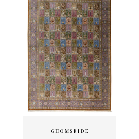
G H O M S E I D E