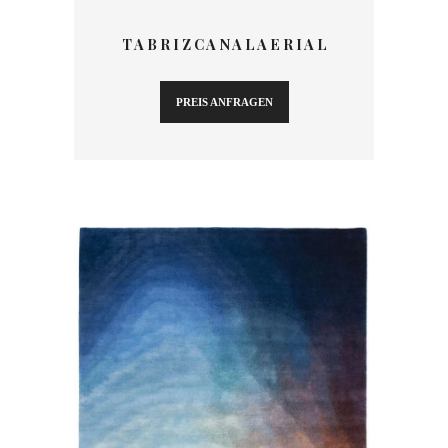
T A B R I Z C A N A L A E R I A L
PREIS ANFRAGEN