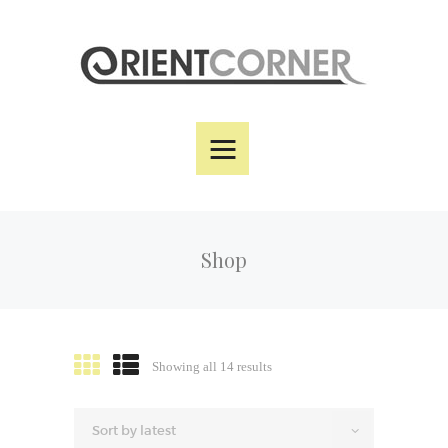
Home
Über uns
Shop
Kontakt
Datenschutz
Shop
Showing all 14 results
Sorted
by
latest