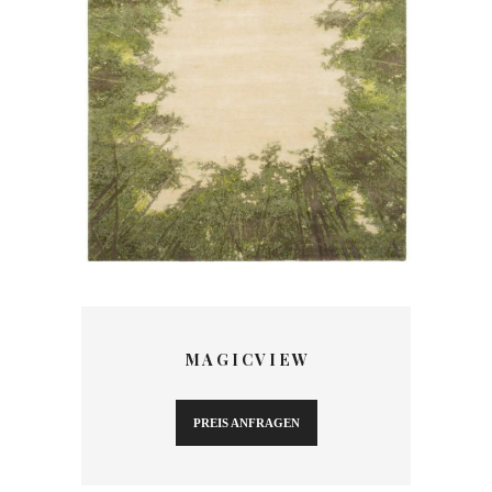
M A G I C V I E W
PREIS ANFRAGEN